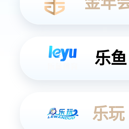
议公告
定期报告
2025-04-26
vsport,vsport胜利,vsport体
育,vsports胜利因您更精彩光电股
份有限公司2025 年第一季度报告
下载报告