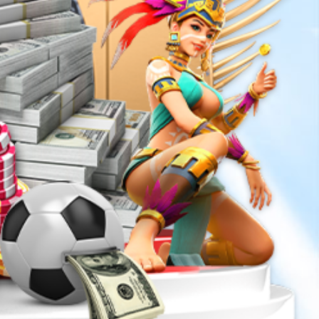
下载报告
一届董事会第十七次会议
下载报告
2024 年第三季度业
下载报告
一届监事会第八次会议决
下载报告
一届董事会第十四次会议