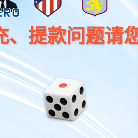
下载报告
年年度股东大会决议公告