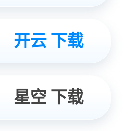
2024-04-27
vsport,vsport胜利,vsport体
育,vsports胜利因您更精彩光电股
份有限公司2024 年第一季度报告
下载报告