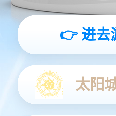
2024-09-07
vsport,vsport胜利,
说明会的公告
2024-08-28
vsport,vsport胜利,
议公告
2024-08-28
vsport,vsport胜利,
决议公告