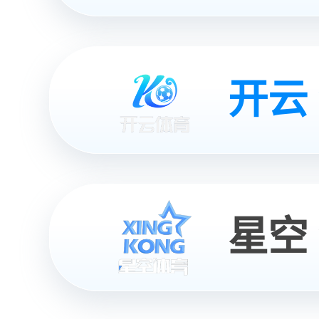
2024-10-30
vsport,vsport胜利,vsport体
育,vsports胜利因您更精彩光电股
份有限公司2024 年第三季度报告
下载报告