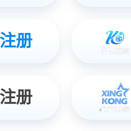
下载报告
2024-08-28
vsport,vsport胜利,vsport体
育,vsports胜利因您更精彩光电股
份有限公司2024 年半年度报告
下载报告