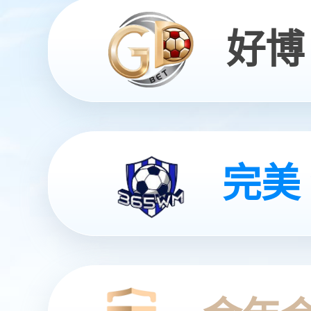
2024-05-08
vsport,vsport胜利,
会的公告
2024-04-27
vsport,vsport胜利,
议公告
2024-04-27
vsport,vsport胜利,
议公告
2024-01-25
vsport,vsport胜利,