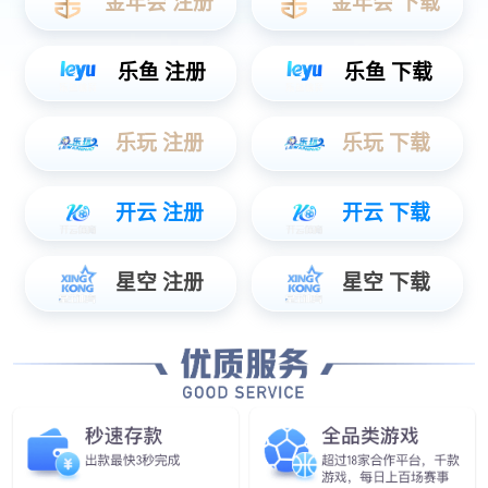
vsport,vsport胜利,vsport体育,vsports胜利因您
更精彩光电股份有限公司第十一届董事会第十
下载报告
九次会议决议公告
2025-01-11
vsport,vsport胜利,vsport体育,vsports胜利因您
更精彩光电股份有限公司第十一届董事会第十
下载报告
七次会议决议公告
2024-11-06
vsport,vsport胜利,vsport体育,vsports胜利因您
更精彩光电股份有限公司关于召开 2024 年第三
下载报告
季度业绩说明会的公告
2024-10-30
vsport,vsport胜利,vsport体育,vsports胜利因您
更精彩光电股份有限公司第十一届监事会第八
下载报告
次会议决议公告