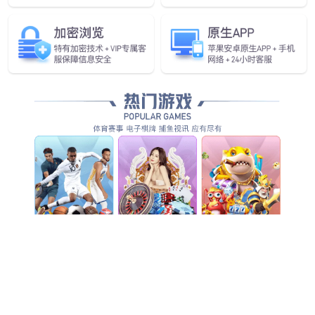
2024-10-30
vsport,vsport胜利,vsport体育,vsports胜利因您
更精彩光电股份有限公司第十一届董事会第十
下载报告
四次会议决议公告
2024-09-07
vsport,vsport胜利,vsport体育,vsports胜利因您
更精彩光电股份有限公司关于召开 2024 年半年
下载报告
度业绩说明会的公告
2024-08-28
vsport,vsport胜利,vsport体育,vsports胜利因您
更精彩光电股份有限公司第十一届监事会第七
下载报告
次会议决议公告
2024-08-28
vsport,vsport胜利,vsport体育,vsports胜利因您